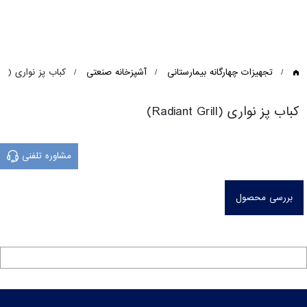
تجهیزات چهارگانه بیمارستانی
آشپزخانه صنعتی
کباب پز نواری (Radiant Grill)
کباب پز نواری (Radiant Grill)
مشاوره تلفنی
بررسی محصول