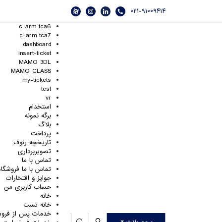
۰۲۱-۹۱۰۰۹۴۱۴
c-arm tca6
c-arm tca7
dashboard
insert-ticket
MAMO 3DL
MAMO CLASS
my-tickets
جهت کاربری صحیح، آسان و ایمن و نیز جلوگیری از آ
test
vr
نمایید.
استخدام
برگه نمونه
بلاگ
پرداخت
تاریخچه رئوف
تصویربرداری
تماس با ما
تماس با ما فروشگاه
جوایز و افتخارات
به پشتوانه تخصص و تعهد، در کنار شما هستیم.
حساب کاربری من
خانه
خانه تست
گروه «رئوف تجهیز» یکی از مجموعه‌های پیشرو در صنعت تجهی
خدمات پس از فروش