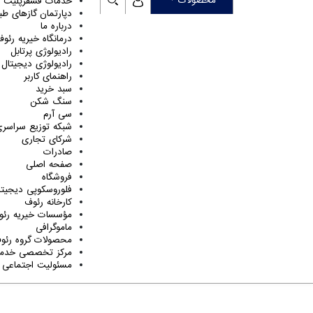
محصولات
خدمات فسفرپلیت
سال ۱۴۰۱ آغاز کرده است. یکی از اولویت‌های اصلی ما،
دپارتمان گازهای طب
درباره ما
استانداردهای کیفی است. در این مسیر، گروه تجهیزات پزشکی 
درمانگاه خیریه رئو
رادیولوژی پرتابل
بهره‌گیری از گواهینامه‌های معتبر تولید تجهیزات رادیولوژی
رادیولوژی دیجیتال
راهنمای کاربر
درمانی کشور باشد. وجه تمایز ما، ارائه خدمات پس از فروش م
سبد خرید
مراکز دولتی و خصوصی در سراسر کشور است که اطمینان و آرا
سنگ شکن
سی آرم
به ارمغان می‌آورد.
شبکه توزیع سراسر
شرکای تجاری
صادرات
صفحه اصلی
تمام حقوق مادی و معنوی این سایت متعلق به گروه تجهیزات 
فروشگاه
فلوروسکوپی دیجیتا
کارخانه رئوف
مؤسسات خیریه رئو
ماموگرافی
محصولات گروه رئو
مرکز تخصصی خدما
مسئولیت اجتماعی