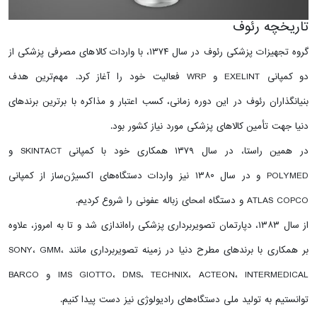
تاریخچه رئوف
گروه تجهیزات پزشکی رئوف در سال ۱۳۷۴، با واردات کالاهای مصرفی پزشکی از
دو کمپانی EXELINT و WRP فعالیت خود را آغاز کرد. مهم‌ترین هدف
بنیانگذاران رئوف در این دوره زمانی، کسب اعتبار و مذاکره با برترین برندهای
دنیا جهت تأمین کالاهای پزشکی مورد نیاز کشور بود.
در همین راستا، در سال ۱۳۷۹ همکاری خود با کمپانی SKINTACT و
POLYMED و در سال ۱۳۸۰ نیز واردات دستگاه‌های اکسیژن‌ساز از کمپانی
ATLAS COPCO و دستگاه امحای زباله عفونی را شروع کردیم.
از سال ۱۳۸۳، دپارتمان تصویربرداری پزشکی راه‌اندازی شد و تا به امروز، علاوه
بر همکاری با برندهای مطرح دنیا در زمینه تصویربرداری مانند SONY، GMM،
IMS GIOTTO، DMS، TECHNIX، ACTEON، INTERMEDICAL و BARCO
توانستیم به تولید ملی دستگاه‌های رادیولوژی نیز دست پیدا کنیم.