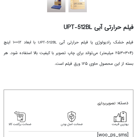
فیلم حرارتی آبی UPT-512BL
Tap or pinch to expand
Tap or pinch to expand
فیلم خشک رادیولوژی یا فیلم حرارتی آبی UPT-512BL با ابعاد ۱۲×۱۰ اینچ
(۳۰۴×۲۵۳ میلیمتر) می‌تواند برای چاپ تصویر با کیفیت بالا استفاده شود. هر
بسته از این محصول حاوی ۱۲۵ ورق فیلم است.
دسته:
تصویربرداری
بهترین قیمت
ضمانت اصل بودن
ضمانت برگشت کالا
[woo_ps_sms]