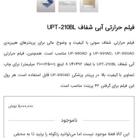
فیلم حرارتی آبی شفاف UPT-210BL
Tap or pinch to expand
Tap or pinch to expand
Tap or pinch to expand
فیلم حرارتی شفاف سونی با کیفیت و وضوح عالی برای پرینترهای هیبریدی
UP-991AD، UP-990AD و UP-980AD مناسب است. همچنین، فیلم حرارتی
آبی شفاف UPT-210BL با ابعاد ۴۹۲×۱/۴ ۸ اینچ (۱۲۵۰۰×۲۱۰ میلیمتر) برای چاپ
تصاویر با کیفیت بالا در پرینتر پزشکی UP-990AD قابل استفاده است. هر رول
این فیلم برای گرفتن ۴۲ پرینت مناسب است.
5,000,000
تومان
ناموجود
این کالا فعلا موجود نیست اما می‌توانید زنگوله را بزنید تا به محض