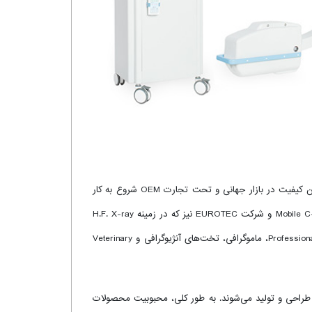
شرکت International Medical Device با نام تجاری INTERMEDICAL در سال ۱۹۸۰ و با هدف توزیع قطعات تخصصی تجهیزات پزشکی با بهترین کیفیت در بازار جهانی و تحت تجارت OEM شروع به کار
کرد. این کمپانی، با ادغام دو کمپانی مهم تجهیزات پزشکی در دهه ۸۰ بنیان‌گذاری شد، شرکت ITALIX RAY که در حوزه تولید دستگاه‌های Mobile C-arm و شرکت EUROTEC نیز که در زمینه H.F. X-ray
Monoblocks تخصص داشته و دارای اعتبار در بازار جهانی بودند. در حال حاضر این کمپانی بزرگ، از تولیدکنندگان مطرح دستگاه‌های Professional C-arm، ماموگرافی، تخت‌های آنژیوگرافی و Veterinary
صولات INTERMEDICAL با استفاده از فناوری پیشرفته و با داشتن گواهینامه ISO 9001:2008 (CSQ) و EN ISO 13485:2012 (CSQ-MED) طراحی و تولید می‌شوند. به طور کلی، محبوبیت محصولات