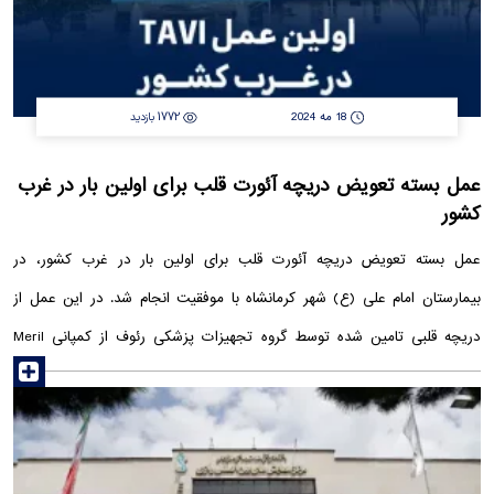
18 مه 2024
1772 بازدید
عمل بسته تعویض دریچه آئورت قلب برای اولین بار در غرب
کشور
عمل بسته تعویض دریچه آئورت قلب برای اولین بار در غرب کشور، در
بیمارستان امام علی (ع) شهر کرمانشاه با موفقیت انجام شد. در این عمل از
دریچه قلبی تامین شده توسط گروه تجهیزات پزشکی رئوف از کمپانی Meril
read more
برند Myval استفاده شد. علی رغم کهولت سن، فشار خون بالا و دیابت بیمار،
دریچه قلب رئوف در کنار مهارت بالای پزشکان دخیل در این عمل، عملکرد کم
نظیری داشتند. عمل TAVI (Transcutaneous Aortic Valve Implantation)
بصورت کم تهاجمی، بدون بیهوشی و با استفاده از روش‌های آنژیوگرافی و از راه