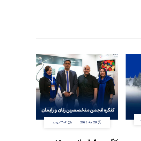
28 مه 2023
1306 بازدید