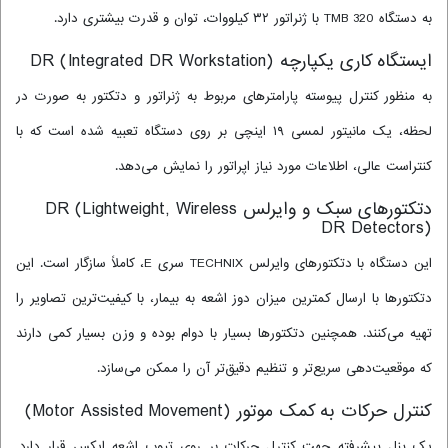
به دستگاه TMB 320 با ژنراتور ۳۲ کیلووات، توان و قدرت بیشتری دارد.
ایستگاه کاری یکپارچه DR (Integrated DR Workstation)
به منظور کنترل پیوسته پارامترهای مربوط به ژنراتور و دتکتور به صورت در
لحظه، یک مانیتور لمسی ۱۹ اینچی بر روی دستگاه تعبیه شده است که با
کنتراست عالی، اطلاعات مورد نیاز اپراتور را نمایش می‌دهد.
دتکتورهای سبک و وایرلس DR (Lightweight, Wireless
DR Detectors)
این دستگاه با دتکتورهای وایرلس TECHNIX سری E، کاملاً سازگار است. این
دتکتورها با ارسال کمترین میزان دوز اشعه به بیمار، با کیفیت‌ترین تصاویر را
تهیه می‌کنند. همچنین دتکتورها بسیار با دوام بوده و وزن بسیار کمی دارند
که موقعیت‌دهی سریع‌تر و تنظیم دقیق‌تر آن را ممکن می‌سازد.
کنترل حرکات به کمک موتور (Motor Assisted Movement)
یک پنل پیشرفته جهت کنترل حرکات بر روی تیوب اشعه ایکس قرار دارد.